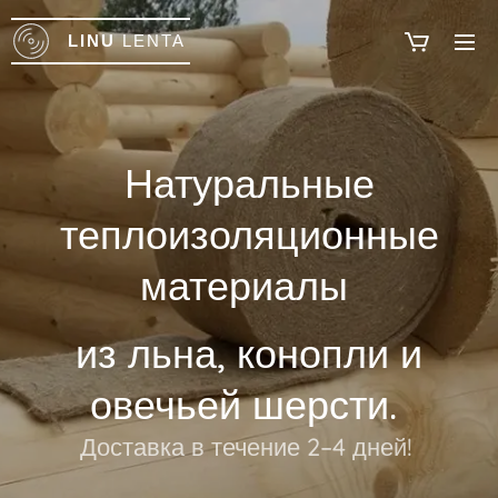
LINU
LENTA
Натуральные
теплоизоляционные
материалы
из льна, конопли и
овечьей шерсти.
Доставка в течение 2–4 дней!