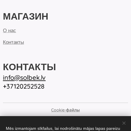
МАГАЗИН
О нас
Контакты
КОНТАКТЫ
inf
o@solbek.lv
+37120252528
Cookie-файлы
Языки
Mēs izmantojam sīkfailus, lai nodrošinātu mājas lapas pareizu
Latviešu Valoda
English
Русский
Eesti keel