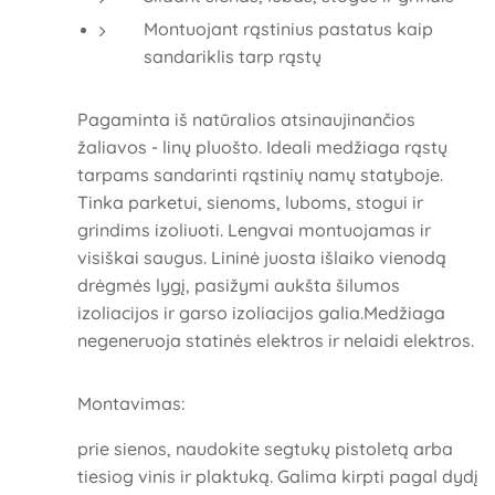
Montuojant rąstinius pastatus kaip
sandariklis tarp rąstų
Pagaminta iš natūralios atsinaujinančios
žaliavos - linų pluošto. Ideali medžiaga rąstų
tarpams sandarinti rąstinių namų statyboje.
Tinka parketui, sienoms, luboms, stogui ir
grindims izoliuoti. Lengvai montuojamas ir
visiškai saugus. Lininė juosta išlaiko vienodą
drėgmės lygį, pasižymi aukšta šilumos
izoliacijos ir garso izoliacijos galia.Medžiaga
negeneruoja statinės elektros ir nelaidi elektros.
Montavimas:
prie sienos, naudokite segtukų pistoletą arba
tiesiog vinis ir plaktuką. Galima kirpti pagal dydį