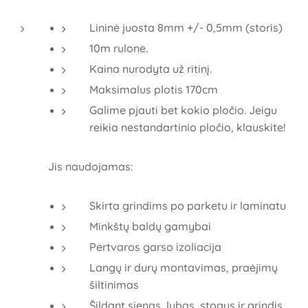
Lininė juosta 8mm +/- 0,5mm (storis)
10m rulone.
Kaina nurodyta už ritinį.
Maksimalus plotis 170cm
Galime pjauti bet kokio pločio. Jeigu
reikia nestandartinio pločio, klauskite!
Jis naudojamas:
Skirta grindims po parketu ir laminatu
Minkštų baldų gamybai
Pertvaros garso izoliacija
Langų ir durų montavimas, praėjimų
šiltinimas
Šildant sienas, lubas, stogus ir grindis