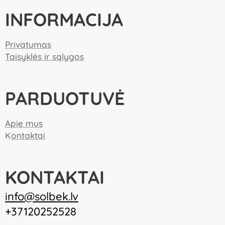
INFORMACIJA
Privatumas
Taisyklės ir sąlygos
PARDUOTUVĖ
Apie mus
K
ontaktai
KONTAKTAI
inf
o@solbek.lv
+37120252528