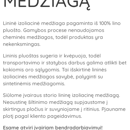
MEDŽIAGĄ
Lininė izoliacinė medžiaga pagaminta iš 100% lino
pluošto. Gamybos procese nenaudojamos
cheminės medžiagos, todėl produktas yra
nekenksmingas.
Lininis pluoštas sugeria ir kvėpuoja, todėl
transportavimo ir statybos darbus galima atlikti bet
kokiomis oro sąlygomis. Tai išskirtinė lininės
izoliacinės medžiagos savybė, palyginti su
sintetinėmis medžiagomis.
Siūlome įvairaus storio lininę izoliacinę medžiagą.
Neaustinę šiltinimo medžiagą supjaustome į
skirtingus pločius ir suvyniojame į ritinius. Pjauname
plotį pagal kliento pageidavimus.
Esame atviri įvairiam bendradarbiavimui!