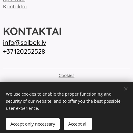
K
ontaktai
KONTAKTAI
inf
o@solbek.lv
+37120252528
Cookies
Languages
We use cookies to enable the proper functioning and
Latviešu Valoda
English
Русский
Eesti keel
security of our website, and to offer you the best possible
Lietuvių kalba
Polski
user experience.
Add to cart
Accept only necessary
Accept all