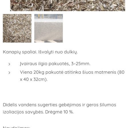
Kanapių spaliai. Išvalyti nuo dulkių.
Įvairaus ilgio pakuotės, 3–25mm.
Viena 20kg pakuotė atitinka šiuos matmenis (80
x 40 x 32cm).
Didelis vandens sugerties gebėjimas ir geros šilumos
izoliacijos savybės. Drėgmė 10 %.