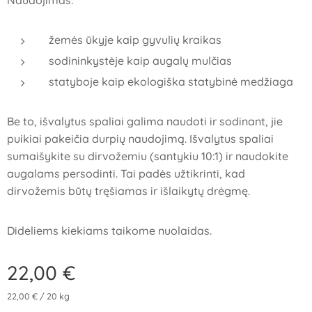
Naudojimas:
žemės ūkyje kaip gyvulių kraikas
sodininkystėje kaip augalų mulčias
statyboje kaip ekologiška statybinė medžiaga
Be to, išvalytus spaliai galima naudoti ir sodinant, jie
puikiai pakeičia durpių naudojimą. Išvalytus spaliai
sumaišykite su dirvožemiu (santykiu 10:1) ir naudokite
augalams persodinti. Tai padės užtikrinti, kad
dirvožemis būtų tręšiamas ir išlaikytų drėgmę.
Dideliems kiekiams taikome nuolaidas.
22,00
€
22,00 € / 20 kg