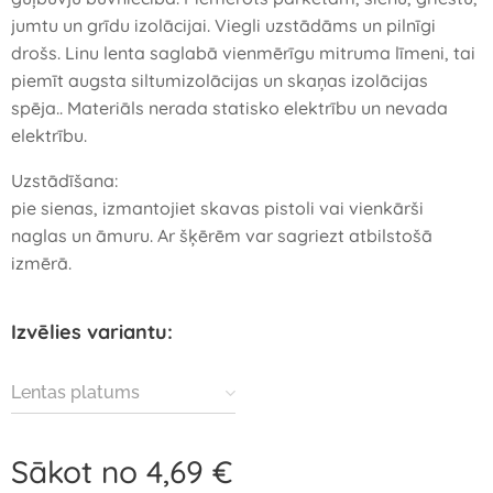
jumtu un grīdu izolācijai. Viegli uzstādāms un pilnīgi
drošs. Linu lenta saglabā vienmērīgu mitruma līmeni, tai
piemīt augsta siltumizolācijas un skaņas izolācijas
spēja.. Materiāls nerada statisko elektrību un nevada
elektrību.
Uzstādīšana:
pie sienas, izmantojiet skavas pistoli vai vienkārši
naglas un āmuru. Ar šķērēm var sagriezt atbilstošā
izmērā.
Izvēlies variantu:
Lentas platums
Sākot no
4,69
€