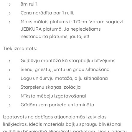
8m rullī
Cena norādīta par 1 rulli.
Maksimālais platums ir 170cm. Varam sagriezt
JEBKURĀ platumā. Ja nepieciešams
nestandarta platums, jautājiet!
Tiek izmantots:
Guļbūvju montāžā kā starpbaļķu blīvējums
Sienu, griestu, jumtu un grīdu siltināšanā
Logu un durvju motāžā, aiļu siltināšanā
Starpsienu skaņas izolācija
Mīksto mēbeļu izgatavošanai
Grīdām zem parketa un lamināta
Izgatavots no dabīgas atjaunojamās izejvielas -
linšķiedras. Ideāls materiāls baļķu spraugu blīvēšanai
guļbūvju būvniecībā. Piemērots parketam, sienu, griestu,