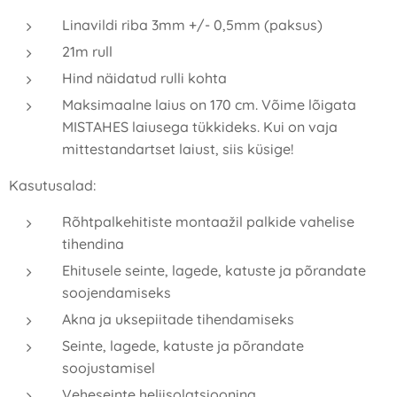
Linavildi riba 3mm +/- 0,5mm (paksus)
21m rull
Hind näidatud rulli kohta
Maksimaalne laius on 170 cm. Võime lõigata
MISTAHES laiusega tükkideks. Kui on vaja
mittestandartset laiust, siis küsige!
Kasutusalad:
Rõhtpalkehitiste montaažil palkide vahelise
tihendina
Ehitusele seinte, lagede, katuste ja põrandate
soojendamiseks
Akna ja uksepiitade tihendamiseks
Seinte, lagede, katuste ja põrandate
soojustamisel
Veheseinte heliisolatsioonina