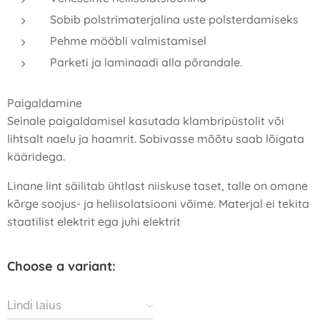
Sobib polstrimaterjalina uste polsterdamiseks
Pehme mööbli valmistamisel
Parketi ja laminaadi alla põrandale.
Paigaldamine
Seinale paigaldamisel kasutada klambripüstolit või
lihtsalt naelu ja haamrit. Sobivasse mõõtu saab lõigata
kääridega.
Linane lint säilitab ühtlast niiskuse taset, talle on omane
kõrge soojus- ja heliisolatsiooni võime. Materjal ei tekita
staatilist elektrit ega juhi elektrit
Choose a variant:
Lindi laius