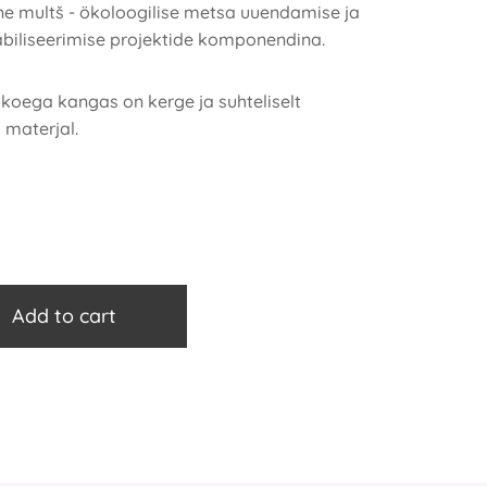
ine multš - ökoloogilise metsa uuendamise ja
abiliseerimise projektide komponendina.
 koega kangas on kerge ja suhteliselt
 materjal.
Add to cart