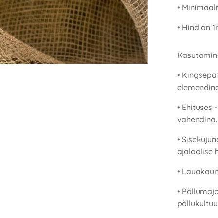
• Minimaaln
• Hind on 
Kasutamin
• Kingsepa
elemendina
• Ehituses 
vahendina.
• Sisekujun
ajaloolise 
• Lauakaun
• Põllumaj
põllukultuu