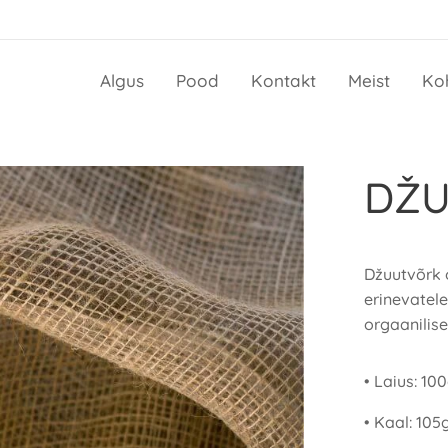
Algus
Pood
Kontakt
Meist
Ko
DŽU
Džuutvõrk 
erinevatel
orgaanilise
• Laius: 10
• Kaal: 10