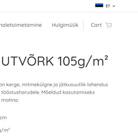
ET
haletoimetamine
Hulgimüük
Cart
UTVÕRK 105g/m²
on kerge, mitmekülgne ja jätkusuutlik lahendus
e tööstusharudele. Mõeldud kasutamiseks
 matina.
0cm
5g/m²