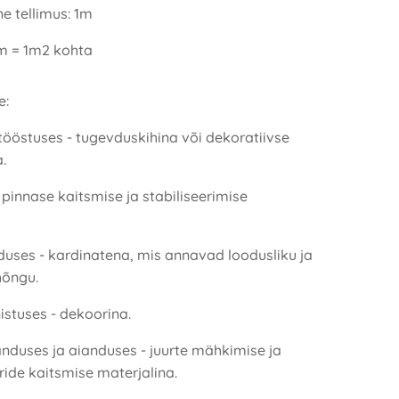
e tellimus: 1m
1m = 1m2 kohta
e:
tööstuses - tugevduskihina või dekoratiivse
.
- pinnase kaitsmise ja stabiliseerimise
duses - kardinatena, mis annavad loodusliku ja
hõngu.
istuses - dekoorina.
anduses ja aianduses - juurte mähkimise ja
ride kaitsmise materjalina.