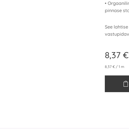
• Orgaanil
pinnase st
See lahtise
vastupidav
8,37
€
8,37 € / 1 m