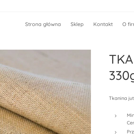
Strona główna
Sklep
Kontakt
O fi
TKA
330
Tkanina ju
Min
Cen
Prz