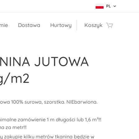
PL
rmie
Dostawa
Hurtowy
Koszyk
NINA JUTOWA
g/m2
towa 100% surowa, szorstka. NIEbarwiona.
imalne zamówienie 1 m długości lub 1,6 m²!!!
a za metr!!!
y zakupie kilku metrów tkanina będzie w