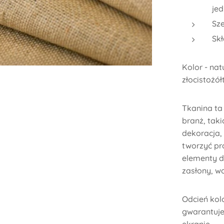
je
Sze
Skł
Kolor - nat
złocistożół
Tkanina ta
branż, tak
dekoracja, 
tworzyć pro
elementy d
zasłony, wo
Odcień kolo
gwarantuje